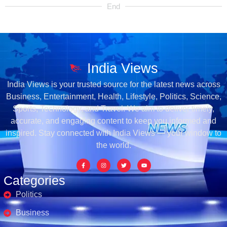
End
India Views
India Views is your trusted source for the latest news across
Business, Entertainment, Health, Lifestyle, Politics, Science,
Sports, Technology, and Travel. We aim to deliver timely,
accurate, and engaging content to keep you informed and
inspired. Stay connected with India Views — your window to
the world.
Categories
Politics
Business