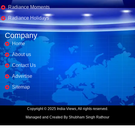
Radiance Moments
Radiance Holidays
Company
Home
About us
Contact Us
Advertise
Sitemap
Copyright © 2025 India-Views, All rights reserved.
Managed and Created By Shubham Singh Rathour