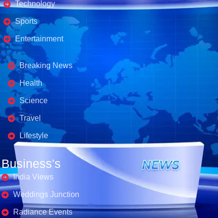
Technology
Sports
Entertainment
Business's
Breaking News
Health
Science
Travel
Lifestyle
Business's
India Views
Weddings Junction
Radiance Events