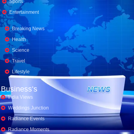
Sports
Entertainment
Business's
Breaking News
Health
Science
Travel
Lifestyle
Business's
India Views
Weddings Junction
Radiance Events
Radiance Moments