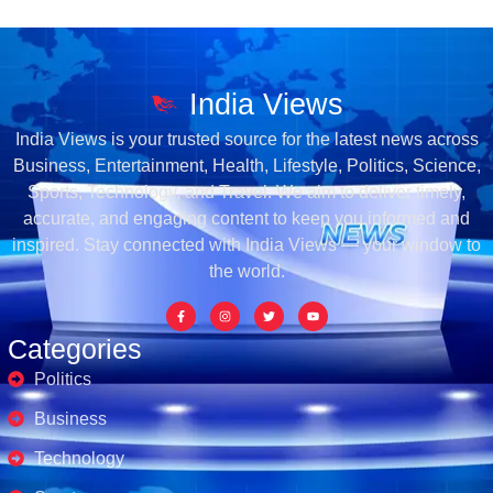
India Views
India Views is your trusted source for the latest news across
Business, Entertainment, Health, Lifestyle, Politics, Science,
Sports, Technology, and Travel. We aim to deliver timely,
accurate, and engaging content to keep you informed and
inspired. Stay connected with India Views — your window to
the world.
Categories
Politics
Business
Technology