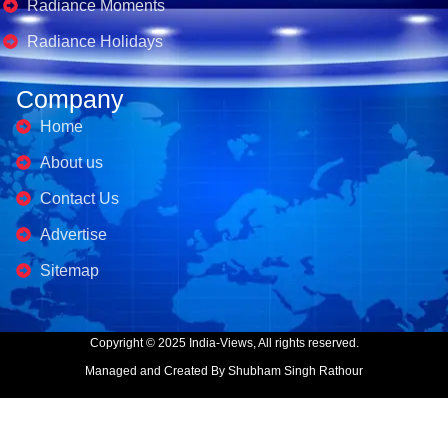
Radiance Moments
Radiance Holidays
Company
Home
About us
Contact Us
Advertise
Sitemap
Copyright © 2025 India-Views, All rights reserved.
Managed and Created By Shubham Singh Rathour