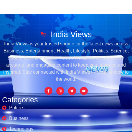
India Views
India Views is your trusted source for the latest news across
Business, Entertainment, Health, Lifestyle, Politics, Science,
Sports, Technology, and Travel. We aim to deliver timely,
accurate, and engaging content to keep you informed and
inspired. Stay connected with India Views — your window to
the world.
Categories
Politics
Business
Technology