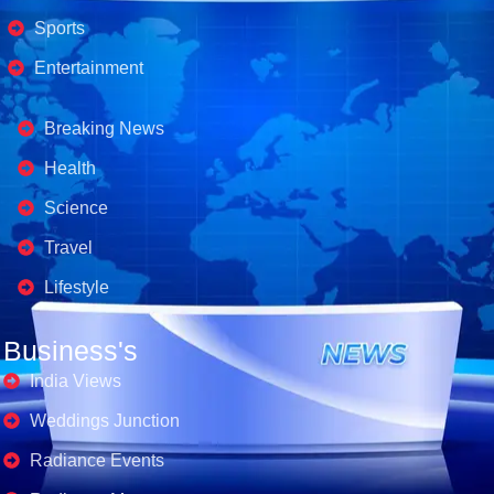
Sports
Entertainment
Business's
Breaking News
Health
Science
Travel
Lifestyle
Business's
India Views
Weddings Junction
Radiance Events