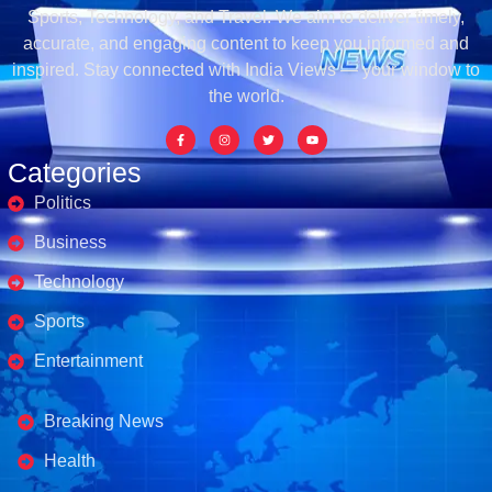
Sports, Technology, and Travel. We aim to deliver timely,
accurate, and engaging content to keep you informed and
inspired. Stay connected with India Views — your window to
the world.
Categories
Politics
Business
Technology
Sports
Entertainment
Business's
Breaking News
Health