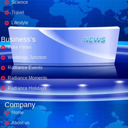
Science
Travel
Lifestyle
Business's
India Views
Weddings Junction
Radiance Events
Radiance Moments
Radiance Holidays
Company
Home
About us