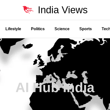
India Views
Lifestyle
Politics
Science
Sports
Tec
AI Hub India