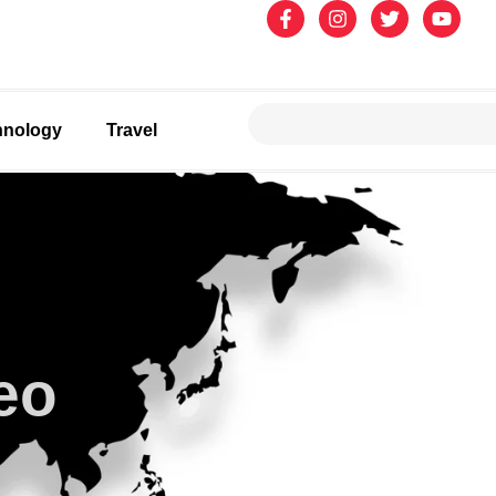
hnology
Travel
eo