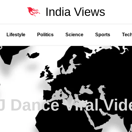
India Views
Lifestyle
Politics
Science
Sports
Tec
J Dance Viral Vid