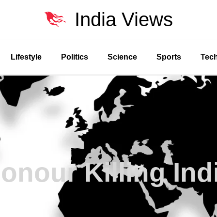
India Views
Lifestyle
Politics
Science
Sports
Tec
onour Killing Ind