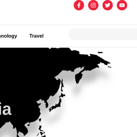
hnology
Travel
ia