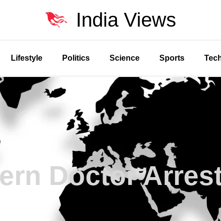
India Views
Lifestyle
Politics
Science
Sports
Tec
tern Doctor Arres