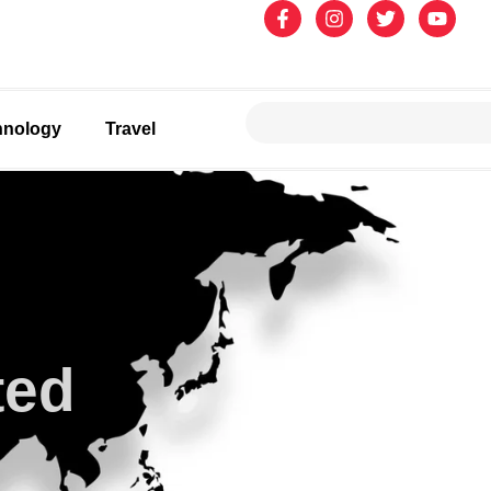
hnology
Travel
ted