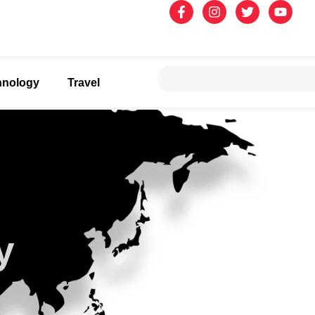
hnology
Travel
y