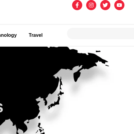
hnology
Travel
s