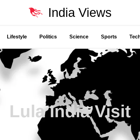
India Views
Lifestyle
Politics
Science
Sports
Tec
Lula India Visit