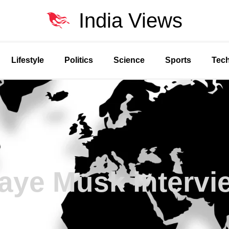
India Views
Lifestyle
Politics
Science
Sports
Tec
aye Musk intervi