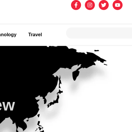
hnology
Travel
ew