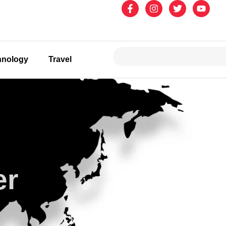
hnology
Travel
er