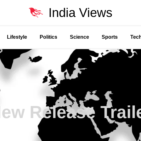
India Views
Lifestyle
Politics
Science
Sports
Tec
ew Release Trail