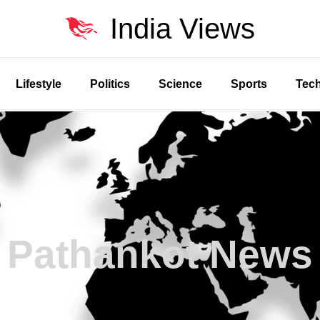
India Views
Lifestyle
Politics
Science
Sports
Tec
Pathankot News