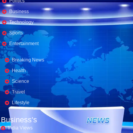
Politics
Business
Technology
Sports
Entertainment
Business's
Breaking News
Health
Science
Travel
Lifestyle
Business's
India Views