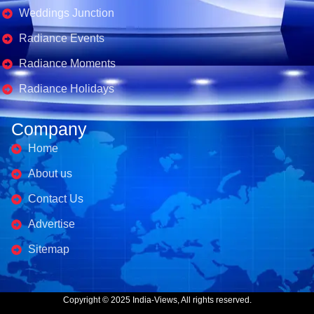
Weddings Junction
Radiance Events
Radiance Moments
Radiance Holidays
Company
Home
About us
Contact Us
Advertise
Sitemap
Copyright © 2025 India-Views, All rights reserved.