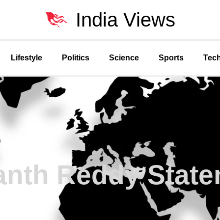
India Views
Lifestyle
Politics
Science
Sports
Tec
anth Reddy State