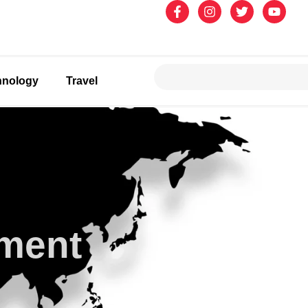
hnology
Travel
ment