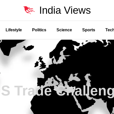
India Views
Lifestyle
Politics
Science
Sports
Tec
S Trade Challen