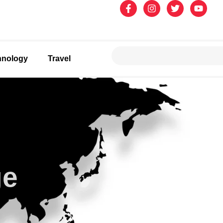
hnology
Travel
ge