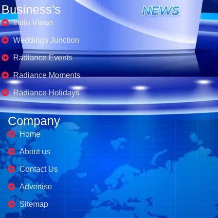
Business's
India Views
Weddings Junction
Radiance Events
Radiance Moments
Radiance Holidays
Company
Home
About us
Contact Us
Advertise
Sitemap