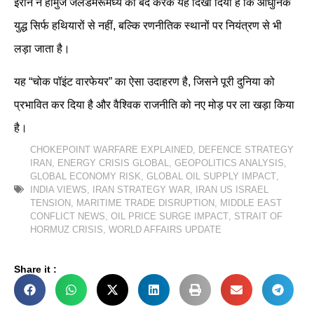
ईरान ने होर्मुज जलडमरूमध्य को बंद करके यह दिखा दिया है कि आधुनिक
युद्ध सिर्फ हथियारों से नहीं, बल्कि रणनीतिक स्थानों पर नियंत्रण से भी
लड़ा जाता है।
यह “चोक पॉइंट वारफेयर” का ऐसा उदाहरण है, जिसने पूरी दुनिया को
प्रभावित कर दिया है और वैश्विक राजनीति को नए मोड़ पर ला खड़ा किया
है।
CHOKEPOINT WARFARE EXPLAINED
,
DEFENCE STRATEGY
IRAN
,
ENERGY CRISIS GLOBAL
,
GEOPOLITICS ANALYSIS
,
GLOBAL ECONOMY RISK
,
GLOBAL OIL SUPPLY IMPACT
,
INDIA VIEWS
,
IRAN STRATEGY WAR
,
IRAN US ISRAEL
TENSION
,
MARITIME TRADE DISRUPTION
,
MIDDLE EAST
CONFLICT NEWS
,
OIL PRICE SURGE IMPACT
,
STRAIT OF
HORMUZ CRISIS
,
WORLD AFFAIRS UPDATE
Share it :