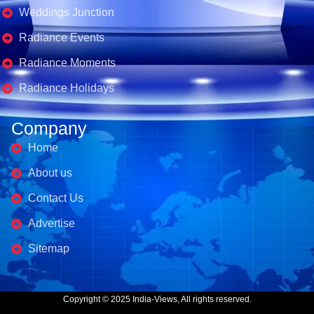
Weddings Junction
Radiance Events
Radiance Moments
Radiance Holidays
Company
Home
About us
Contact Us
Advertise
Sitemap
Copyright © 2025 India-Views, All rights reserved.