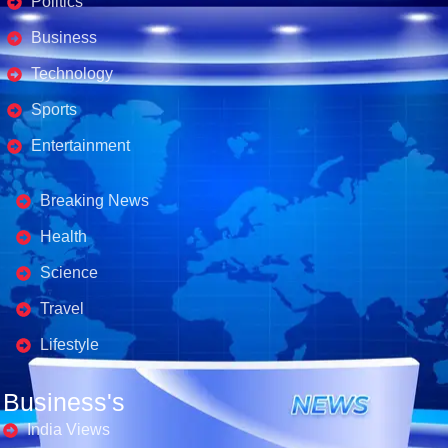
Politics
Business
Technology
Sports
Entertainment
Business's
Breaking News
Health
Science
Travel
Lifestyle
Business's
India Views