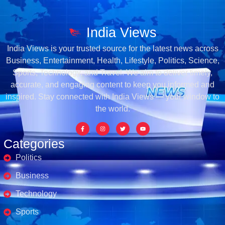
India Views
India Views is your trusted source for the latest news across
Business, Entertainment, Health, Lifestyle, Politics, Science,
Sports, Technology, and Travel. We aim to deliver timely,
accurate, and engaging content to keep you informed and
inspired. Stay connected with India Views — your window to
the world.
Categories
Politics
Business
Technology
Sports