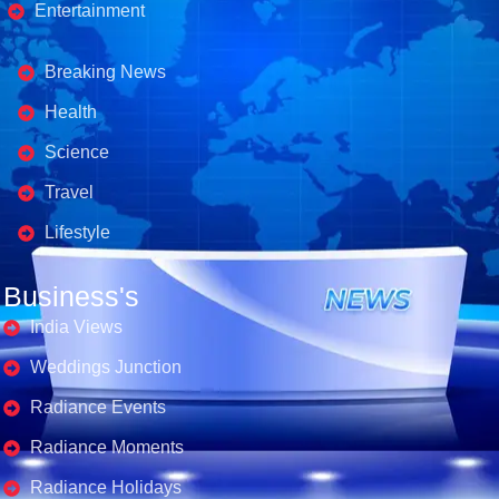
Entertainment
Business's
Breaking News
Health
Science
Travel
Lifestyle
Business's
India Views
Weddings Junction
Radiance Events
Radiance Moments
Radiance Holidays