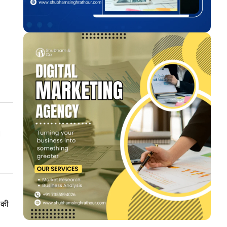
।
 की