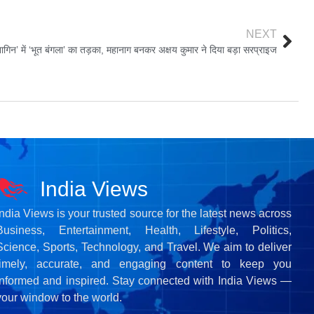
NEXT
नागिन’ में ‘भूत बंगला’ का तड़का, महानाग बनकर अक्षय कुमार ने दिया बड़ा सरप्राइज
India Views
India Views is your trusted source for the latest news across
Business, Entertainment, Health, Lifestyle, Politics,
Science, Sports, Technology, and Travel. We aim to deliver
timely, accurate, and engaging content to keep you
informed and inspired. Stay connected with India Views —
your window to the world.