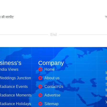
े की मारपीट
‘
End
siness's
Company
India Views
Home
Weddings Junction
About us
Radiance Events
Contact Us
Radiance Moments
Advertise
Radiance Holidays
Sitemap