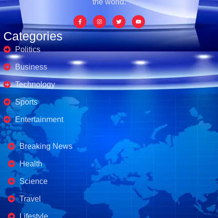
the world.
Categories
Politics
Business
Technology
Sports
Entertainment
Business's
Breaking News
Health
Science
Travel
Lifestyle