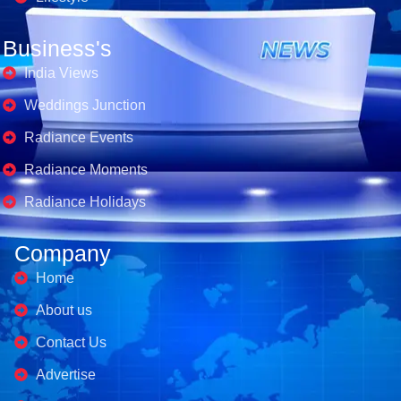
Business's
India Views
Weddings Junction
Radiance Events
Radiance Moments
Radiance Holidays
Company
Home
About us
Contact Us
Advertise