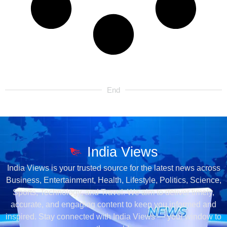
End
India Views
India Views is your trusted source for the latest news across
Business, Entertainment, Health, Lifestyle, Politics, Science,
Sports, Technology, and Travel. We aim to deliver timely,
accurate, and engaging content to keep you informed and
inspired. Stay connected with India Views — your window to