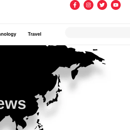
hnology
Travel
News