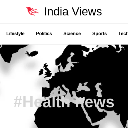
India Views
Lifestyle
Politics
Science
Sports
Tec
#Health news