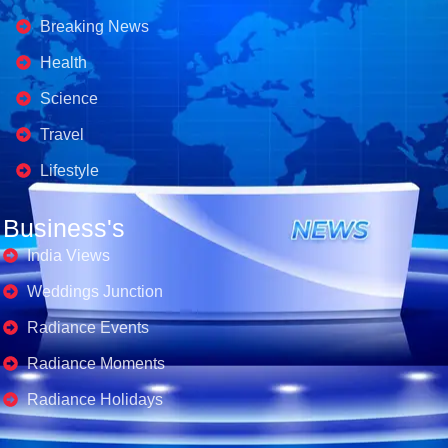
Breaking News
Health
Science
Travel
Lifestyle
Business's
India Views
Weddings Junction
Radiance Events
Radiance Moments
Radiance Holidays