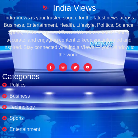
India Views
India Views is your trusted source for the latest news across
Business, Entertainment, Health, Lifestyle, Politics, Science,
Sports, Technology, and Travel. We aim to deliver timely,
accurate, and engaging content to keep you informed and
inspired. Stay connected with India Views — your window to
the world.
Categories
Politics
Business
Technology
Sports
Entertainment
Business's