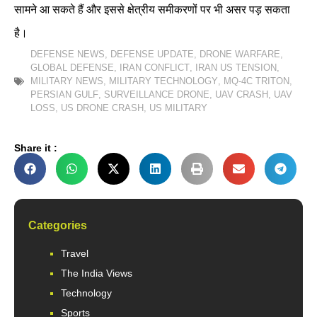
सामने आ सकते हैं और इससे क्षेत्रीय समीकरणों पर भी असर पड़ सकता
है।
DEFENSE NEWS
,
DEFENSE UPDATE
,
DRONE WARFARE
,
GLOBAL DEFENSE
,
IRAN CONFLICT
,
IRAN US TENSION
,
MILITARY NEWS
,
MILITARY TECHNOLOGY
,
MQ-4C TRITON
,
PERSIAN GULF
,
SURVEILLANCE DRONE
,
UAV CRASH
,
UAV
LOSS
,
US DRONE CRASH
,
US MILITARY
Share it :
Categories
Travel
The India Views
Technology
Sports