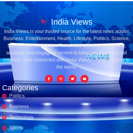
India Views
India Views is your trusted source for the latest news across
Business, Entertainment, Health, Lifestyle, Politics, Science,
Sports, Technology, and Travel. We aim to deliver timely,
accurate, and engaging content to keep you informed and
inspired. Stay connected with India Views — your window to
the world.
Categories
Politics
Business
Technology
Sports