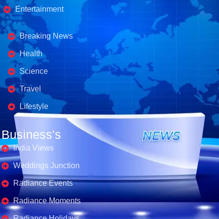
Entertainment
Business's
Breaking News
Health
Science
Travel
Lifestyle
Business's
India Views
Weddings Junction
Radiance Events
Radiance Moments
Radiance Holidays