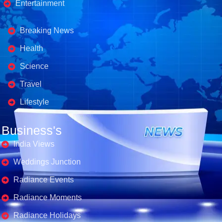
Entertainment
Business's
Breaking News
Health
Science
Travel
Lifestyle
Business's
India Views
Weddings Junction
Radiance Events
Radiance Moments
Radiance Holidays