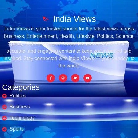
India Views
India Views is your trusted source for the latest news across
Business, Entertainment, Health, Lifestyle, Politics, Science,
Sports, Technology, and Travel. We aim to deliver timely,
accurate, and engaging content to keep you informed and
inspired. Stay connected with India Views — your window to
the world.
Categories
Politics
Business
Technology
Sports